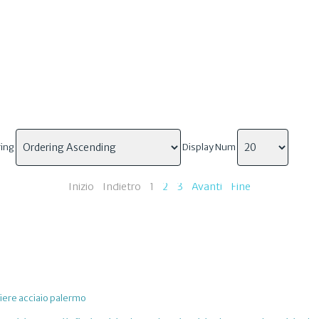
ring
Display Num
Inizio
Indietro
1
2
3
Avanti
Fine
iere acciaio palermo