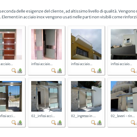
econda delle esigenze del cliente, ad altissimo livello di qualità. Vengono 
ementi in acciaio inox vengono usati nelle parti non visibili come rinforzi, p
 acciaio...
infissi acciaio...
infissi acciaio...
infissi acciaio...
issi acci...
02_infissi acci...
02_ingresso in ...
02_lavori - rin...