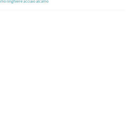
camo
ringhiere acciaio alcamo