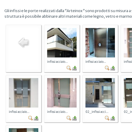
Gli infissi e le porte realizzati dalla “Arteinox
”
sono prodotti su misura a s
struttura è possibile abbinare altri materiali come legno, vetro e marmo. El
infissi acciaio...
infissi acciaio...
infissi
infissi acciaio...
infissi acciaio...
02_infissi acci...
02_inf