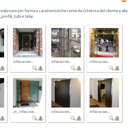
realizzate per forma e caratteristiche come da richiesta del cliente e alla
rofili, tubi e telai.
infissi acciaio...
infissi acciaio...
infissi acciaio...
24_infissi inox...
infissi acciaio...
infissi acciaio...