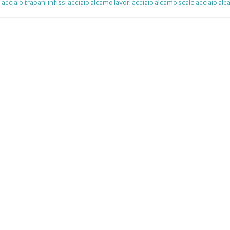
 acciaio trapani
infissi acciaio alcamo
lavori acciaio alcamo
scale acciaio al